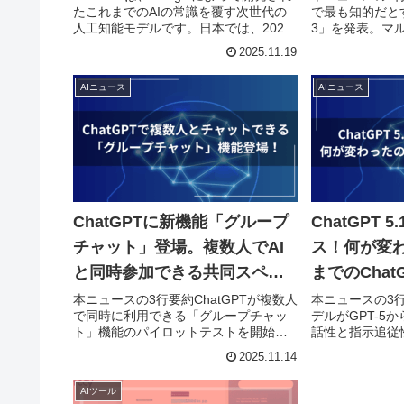
たこれまでのAIの常識を覆す次世代の
で最も知的だとす
人工知能モデルです。日本では、2025
3」を発表。マ
年11月19日よりGeminiアプリやブラウ
論能力を大きく強化
2025.11.19
ザ版・Google AI Studioなどで利用でき
推論性能をさらに高
るようになりました。大...
Deep Think」
AIニュース
AIニュース
ChatGPTに新機能「グループ
ChatGPT 
チャット」登場。複数人でAI
ス！何が変
と同時参加できる共同スペー
までのCha
スを試験提供開始
本ニュースの3行要約ChatGPTが複数人
本ニュースの3行
で同時に利用できる「グループチャッ
デルがGPT-5か
ト」機能のパイロットテストを開始。
話性と指示追従
友人・家族・同僚と一緒に、同じチャ
Instant・Thi
2025.11.14
ット内でChatGPTと協力しながら計
され、用途に応
画・作業が可能に。日本を含む4地域で
がしやすくなった
AIツール
先行提供され、GPT-...