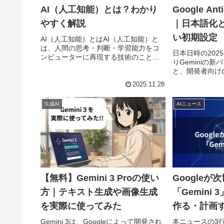
AI（人工知能）とは？わかり
Google An
やすく解説
｜日本語化と
い初期設定
AI（人工知能）とはAI（人工知能）と
は、人間の思考・判断・学習能力をコ
日本日時の2025年
ンピューターに再現する技術のことで
りGeminiの新バ
す。言葉だけ聞くと難しそうですが、
と、開発者向け
すでに私たちの生活の中に自然と入り
ある「Google A
込んでいます。たとえば、以下のサー
2025.11.28
されました。「Goog
ビスはすべてAIによって動いてい...
は...
生成AI
AIニュース
【無料】Gemini 3 Proの使い
Googleが
方｜テキスト生成や画像生成
「Gemini
を実際に使ってみた
作る・計画
知的なモデ
Gemini 3は、Googleによって開発され
本ニュースの3行