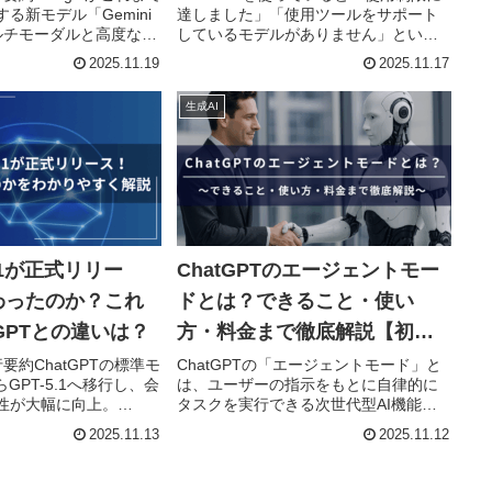
る新モデル「Gemini
達しました」「使用ツールをサポート
除方法
ルチモーダルと高度な推
しているモデルがありません」という
。Gemini 3 Proと
エラー文が表示されること、あります
2025.11.19
2025.11.17
めた「Gemini 3
よね。このエラーはChatGPTの利用制
を軸に、学...
限に達したことが原因で警告してお
生成AI
り、プランによって制限内容...
5.1が正式リリー
ChatGPTのエージェントモー
わったのか？これ
ドとは？できること・使い
tGPTとの違いは？
方・料金まで徹底解説【初心
者向け】
要約ChatGPTの標準モ
ChatGPTの「エージェントモード」と
らGPT-5.1へ移行し、会
は、ユーザーの指示をもとに自律的に
性が大幅に向上。
タスクを実行できる次世代型AI機能で
nking・Autoの3体系が整理
す。通常のChatGPTでは、質問に答え
2025.11.13
2025.11.12
じた最適なモデル選択
たり文章を生成したりする「会話中心
。トーン設定やパ...
のモード」でしたが、エージェントモ
ードでは一歩進んで、ユ...