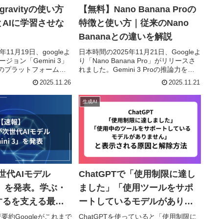
tigravityの使い方
【無料】Nano Banana Proの
AIに学習させな
特徴と使い方｜従来のNano
Bananaとの違いを解説
11月19日、googleよ
日本時間の2025年11月21日、Googleよ
ージョン「Gemini 3」
り「Nano Banana Pro」がリリースさ
のプラットフォームで
れました。Gemini 3 Proの推論力を活
ntigravity」がリリース
かした強力な画像生成AIで、これまで
2025.11.26
2025.11.21
le Antigravity」と
Nano bananaが苦手としていた日本語
の表記制度も格段に...
生成AI
次世代AIモデル
ChatGPTで「使用制限に達し
 3」を発表。学ぶ・
ました」「使用ツールをサポ
するを支える最も
ートしているモデルがありま
ル
せん」と表示される原因と解
要約Googleがこれまで
ChatGPTを使っていると「使用制限に